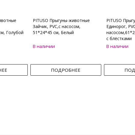
ивотные
PITUSO Прыгуны-животные
PITUSO Прыг
Зайчик, PVC,с насосом,
Единорог, PVC
см, Голубой
51*24*45 см, Белый
насосом,61*2
с блёстками
В наличии
В наличии
НЕЕ
ПОДРОБНЕЕ
ПОД