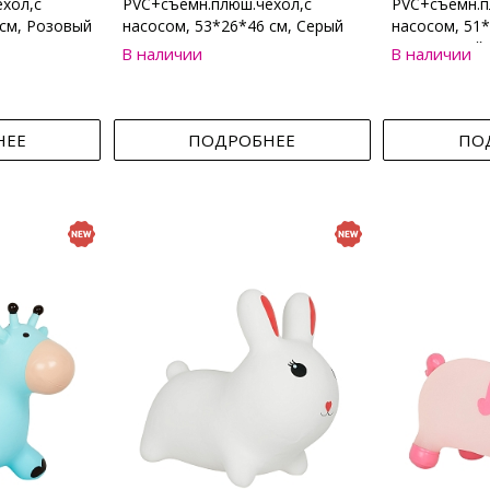
хол,с
PVC+съемн.плюш.чехол,с
PVC+съемн.п
 см, Розовый
насосом, 53*26*46 см, Серый
насосом, 51*
Коричневый
В наличии
В наличии
НЕЕ
ПОДРОБНЕЕ
ПО