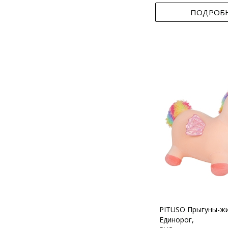
ПОДРОБ
PITUSO Прыгуны-ж
Единорог,