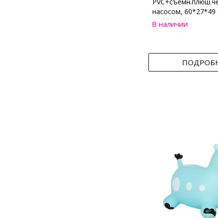
PVC+съемн.плюш.че
насосом, 60*27*49
В наличии
ПОДРОБ