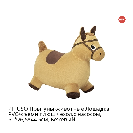
PITUSO Прыгуны-животные Лошадка,
PVC+съемн.плюш.чехол,с насосом,
51*26,5*44,5см, Бежевый