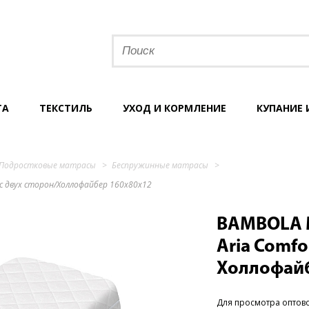
ТА
ТЕКСТИЛЬ
УХОД И КОРМЛЕНИЕ
КУПАНИЕ 
Подростковые матрасы
Беспружинные матрасы
с двух сторон/Холлофайбер 160х80х12
BAMBOLA 
Aria Comfo
Холлофайб
Для просмотра оптов