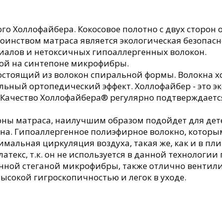
го Холлофайбера. Кокосовое полотно с двух сторон 
тоинством матраса является экологическая безопасно
иалов и нетоксичных гипоаллергенных волокон.
ой на синтепоне микрофибры.
остоящий из волокон спиральной формы. Волокна 
ельный ортопедический эффект. Холлофайбер - это
 Качество Холлофайбера® регулярно подтверждает
ороны матраса, наилучшим образом подойдет для д
сна. Гипоаллергенное полиэфирное волокно, которы
альная циркуляция воздуха, такая же, как и в пли
атекс, т.к. он не используется в данной технологи
нной стеганой микрофибры, также отлично вентили
ысокой гигроскопичностью и легок в уходе.