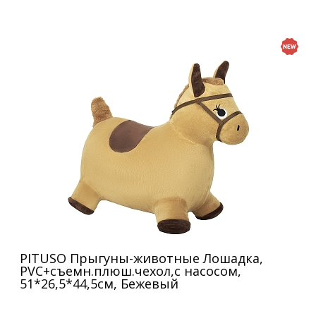
PITUSO Прыгуны-животные Лошадка,
PVC+съемн.плюш.чехол,с насосом,
51*26,5*44,5см, Бежевый