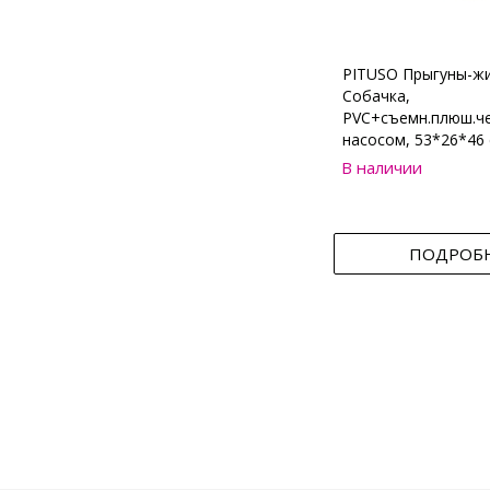
PITUSO Прыгуны-ж
Собачка,
PVC+съемн.плюш.че
насосом, 53*26*46 
В наличии
ПОДРОБ