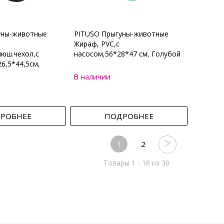
уны-животные
PITUSO Прыгуны-животные
Жираф, PVC,с
юш.чехол,с
насосом,56*28*47 см, Голубой
6,5*44,5см,
В наличии
РОБНЕЕ
ПОДРОБНЕЕ
1
2
Товары 1 - 16 из 30