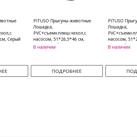
ивотные
PITUSO Прыгуны-животные
PITUSO Прыг
Лошадка,
Лошадка,
хол,с
PVC+съемн.плюш.чехол,с
PVC+съемн.пл
см, Серый
насосом, 51*26,5*46 см,
насосом, 51*2
Коричневый
Бежевый
В наличии
В наличии
НЕЕ
ПОДРОБНЕЕ
ПОД