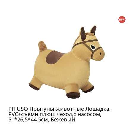
PITUSO Прыгуны-животные Лошадка,
PVC+съемн.плюш.чехол,с насосом,
51*26,5*44,5см, Бежевый