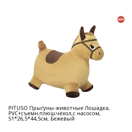
PITUSO Прыгуны-животные Лошадка,
PVC+съемн.плюш.чехол,с насосом,
51*26,5*44,5см, Бежевый