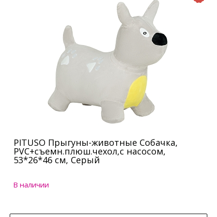
PITUSO Прыгуны-животные Собачка,
PVC+съемн.плюш.чехол,с насосом,
53*26*46 см, Серый
В наличии