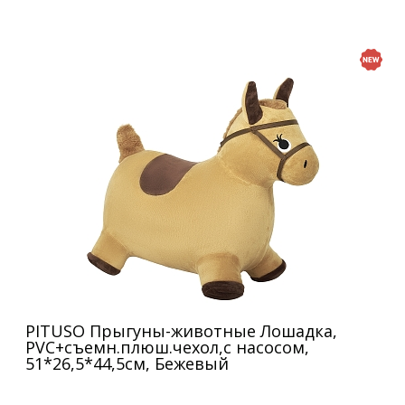
PITUSO Прыгуны-животные Лошадка,
PVC+съемн.плюш.чехол,с насосом,
51*26,5*44,5см, Бежевый