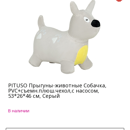
PITUSO Прыгуны-животные Собачка,
PVC+съемн.плюш.чехол,с насосом,
53*26*46 см, Серый
В наличии