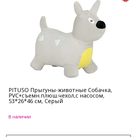
PITUSO Прыгуны-животные Собачка,
PVC+съемн.плюш.чехол,с насосом,
53*26*46 см, Серый
В наличии