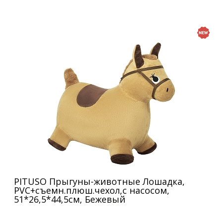
PITUSO Прыгуны-животные Лошадка,
PVC+съемн.плюш.чехол,с насосом,
51*26,5*44,5см, Бежевый