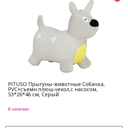
PITUSO Прыгуны-животные Собачка,
PVC+съемн.плюш.чехол,с насосом,
53*26*46 см, Серый
В наличии