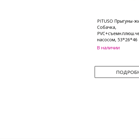
PITUSO Прыгуны-ж
Собачка,
PVC+съемн.плюш.че
насосом, 53*26*46 
В наличии
ПОДРОБ