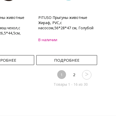
уны-животные
PITUSO Прыгуны-животные
Жираф, PVC,с
юш.чехол,с
насосом,56*28*47 см, Голубой
6,5*44,5см,
В наличии
РОБНЕЕ
ПОДРОБНЕЕ
1
2
Товары 1 - 16 из 30