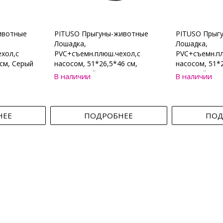
ивотные
PITUSO Прыгуны-животные
PITUSO Прыг
Лошадка,
Лошадка,
хол,с
PVC+съемн.плюш.чехол,с
PVC+съемн.пл
см, Серый
насосом, 51*26,5*46 см,
насосом, 51*2
Коричневый
Бежевый
В наличии
В наличии
НЕЕ
ПОДРОБНЕЕ
ПОД