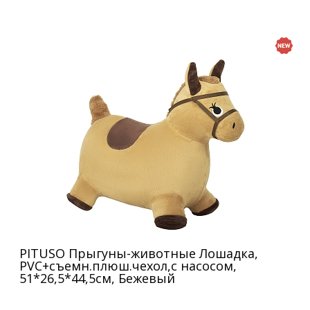
PITUSO Прыгуны-животные Лошадка,
PVC+съемн.плюш.чехол,с насосом,
51*26,5*44,5см, Бежевый