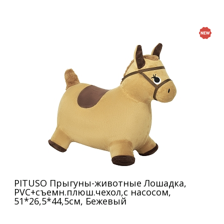
PITUSO Прыгуны-животные Лошадка,
PVC+съемн.плюш.чехол,с насосом,
51*26,5*44,5см, Бежевый