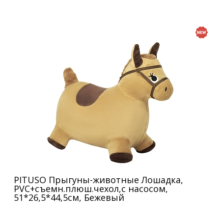
PITUSO Прыгуны-животные Лошадка,
PVC+съемн.плюш.чехол,с насосом,
51*26,5*44,5см, Бежевый