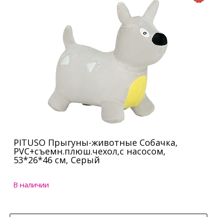
PITUSO Прыгуны-животные Собачка,
PVC+съемн.плюш.чехол,с насосом,
53*26*46 см, Серый
В наличии