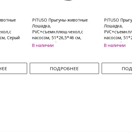
ивотные
PITUSO Прыгуны-животные
PITUSO Прыг
Лошадка,
Лошадка,
хол,с
PVC+съемн.плюш.чехол,с
PVC+съемн.пл
см, Серый
насосом, 51*26,5*46 см,
насосом, 51*2
Коричневый
Бежевый
В наличии
В наличии
НЕЕ
ПОДРОБНЕЕ
ПОД