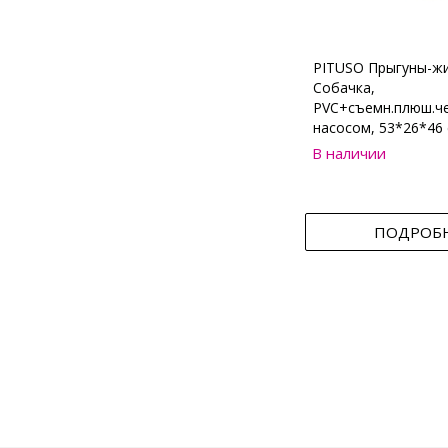
PITUSO Прыгуны-ж
Собачка,
PVC+съемн.плюш.че
насосом, 53*26*46 
В наличии
ПОДРОБ