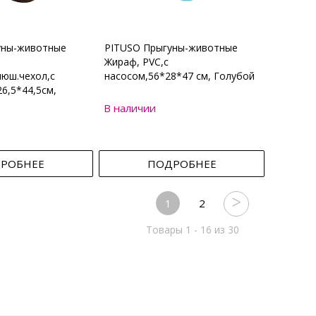
уны-животные
PITUSO Прыгуны-животные
Жираф, PVC,с
юш.чехол,с
насосом,56*28*47 см, Голубой
6,5*44,5см,
В наличии
РОБНЕЕ
ПОДРОБНЕЕ
1
2
Товары 1 - 16 из 30