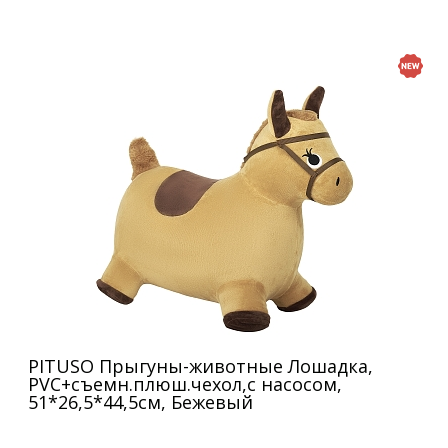
PITUSO Прыгуны-животные Лошадка,
PVC+съемн.плюш.чехол,с насосом,
51*26,5*44,5см, Бежевый