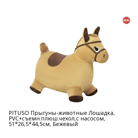
PITUSO Прыгуны-животные Лошадка,
PVC+съемн.плюш.чехол,с насосом,
51*26,5*44,5см, Бежевый