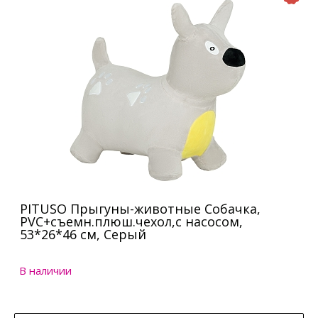
PITUSO Прыгуны-животные Собачка,
PVC+съемн.плюш.чехол,с насосом,
53*26*46 см, Серый
В наличии