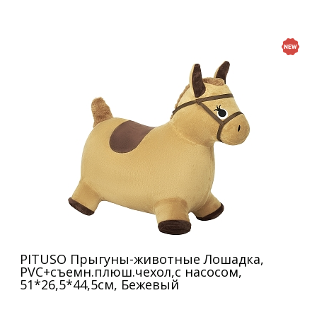
PITUSO Прыгуны-животные Лошадка,
PVC+съемн.плюш.чехол,с насосом,
51*26,5*44,5см, Бежевый