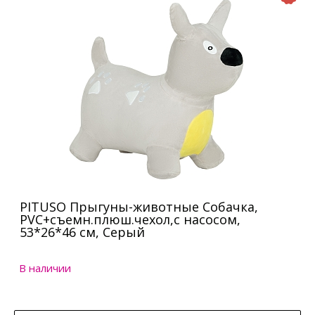
PITUSO Прыгуны-животные Собачка,
PVC+съемн.плюш.чехол,с насосом,
53*26*46 см, Серый
В наличии