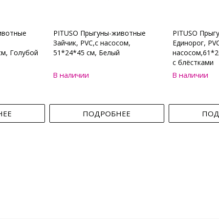
ивотные
PITUSO Прыгуны-животные
PITUSO Прыг
Зайчик, PVC,с насосом,
Единорог, PVC
см, Голубой
51*24*45 см, Белый
насосом,61*2
с блёстками
В наличии
В наличии
НЕЕ
ПОДРОБНЕЕ
ПОД