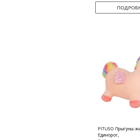
ПОДРОБ
PITUSO Прыгуны-ж
Единорог,