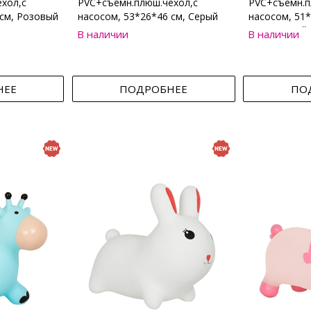
хол,с
PVC+съемн.плюш.чехол,с
PVC+съемн.п
 см, Розовый
насосом, 53*26*46 см, Серый
насосом, 51*
Коричневый
В наличии
В наличии
НЕЕ
ПОДРОБНЕЕ
ПО