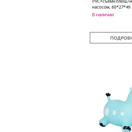
PVC+съемн.плюш.че
насосом, 60*27*49
В наличии
ПОДРОБ