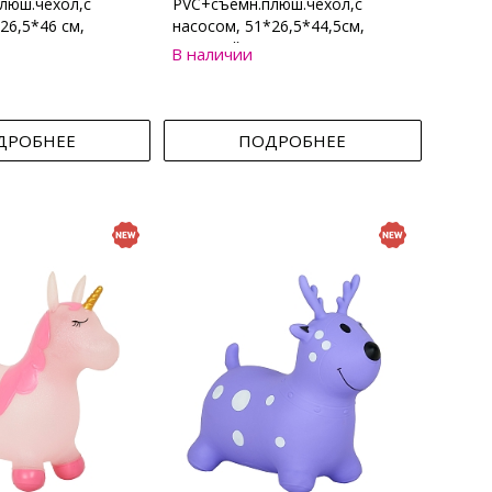
люш.чехол,с
PVC+съемн.плюш.чехол,с
26,5*46 см,
насосом, 51*26,5*44,5см,
Бежевый
В наличии
ДРОБНЕЕ
ПОДРОБНЕЕ