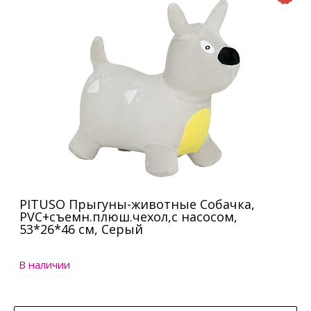
PITUSO Прыгуны-животные Собачка,
PVC+съемн.плюш.чехол,с насосом,
53*26*46 см, Серый
В наличии