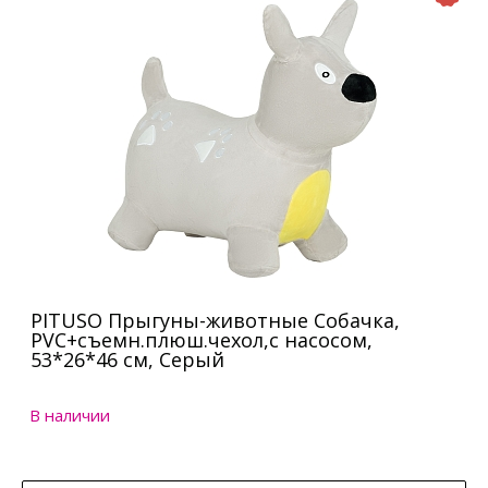
PITUSO Прыгуны-животные Собачка,
PVC+съемн.плюш.чехол,с насосом,
53*26*46 см, Серый
В наличии