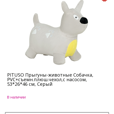
PITUSO Прыгуны-животные Собачка,
PVC+съемн.плюш.чехол,с насосом,
53*26*46 см, Серый
В наличии