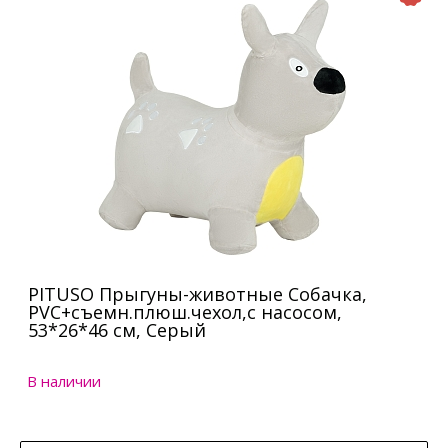
PITUSO Прыгуны-животные Собачка,
PVC+съемн.плюш.чехол,с насосом,
53*26*46 см, Серый
В наличии