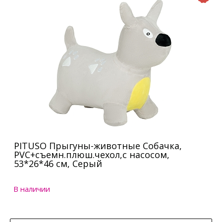
PITUSO Прыгуны-животные Собачка,
PVC+съемн.плюш.чехол,с насосом,
53*26*46 см, Серый
В наличии