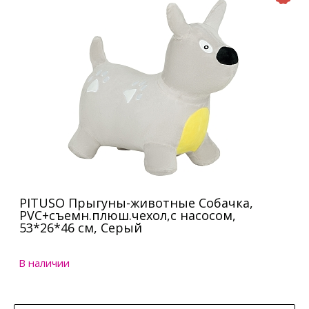
PITUSO Прыгуны-животные Собачка,
PVC+съемн.плюш.чехол,с насосом,
53*26*46 см, Серый
В наличии