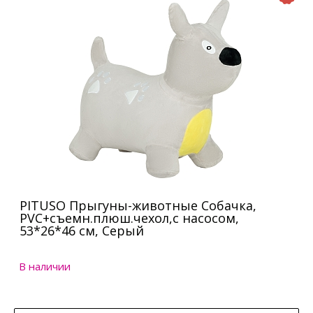
PITUSO Прыгуны-животные Собачка,
PVC+съемн.плюш.чехол,с насосом,
53*26*46 см, Серый
В наличии