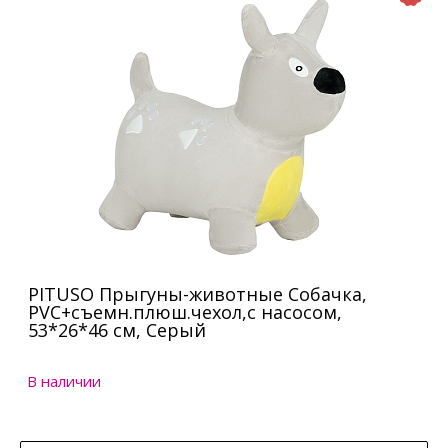
PITUSO Прыгуны-животные Собачка,
PVC+съемн.плюш.чехол,с насосом,
53*26*46 см, Серый
В наличии