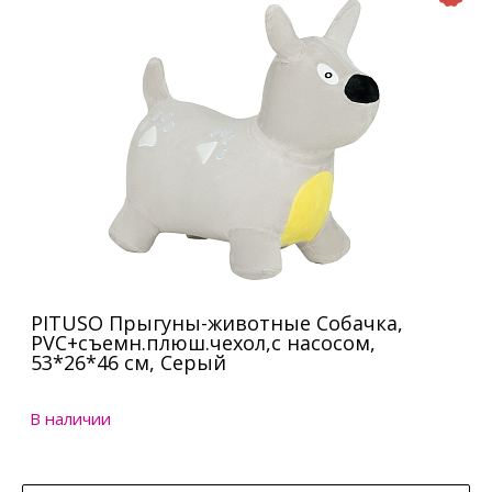
PITUSO Прыгуны-животные Собачка,
PVC+съемн.плюш.чехол,с насосом,
53*26*46 см, Серый
В наличии