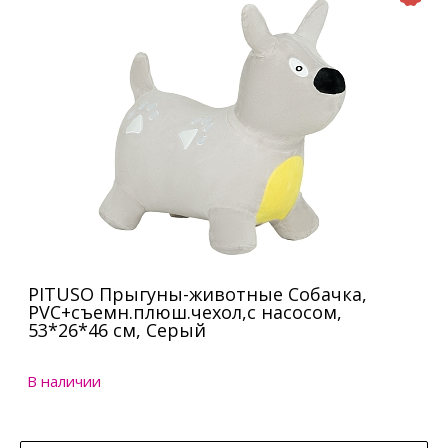
PITUSO Прыгуны-животные Собачка,
PVC+съемн.плюш.чехол,с насосом,
53*26*46 см, Серый
В наличии