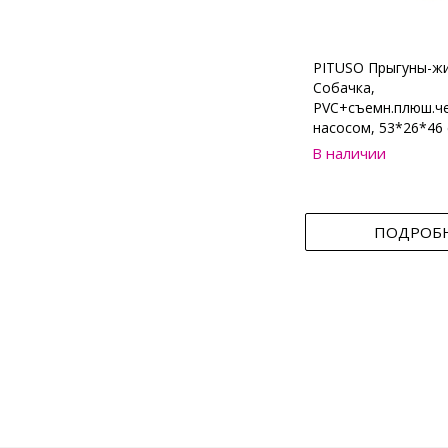
PITUSO Прыгуны-ж
Собачка,
PVC+съемн.плюш.че
насосом, 53*26*46 
В наличии
ПОДРОБ