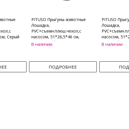
ивотные
PITUSO Прыгуны-животные
PITUSO Прыг
Лошадка,
Лошадка,
хол,с
PVC+съемн.плюш.чехол,с
PVC+съемн.пл
см, Серый
насосом, 51*26,5*46 см,
насосом, 51*2
Коричневый
Бежевый
В наличии
В наличии
НЕЕ
ПОДРОБНЕЕ
ПОД