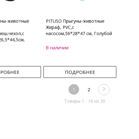
уны-животные
PITUSO Прыгуны-животные
Жираф, PVC,с
юш.чехол,с
насосом,56*28*47 см, Голубой
6,5*44,5см,
В наличии
РОБНЕЕ
ПОДРОБНЕЕ
1
2
Товары 1 - 16 из 30