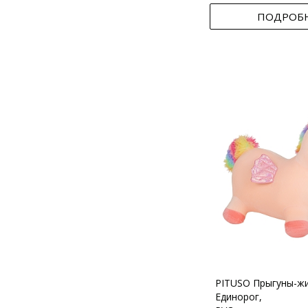
ПОДРОБ
PITUSO Прыгуны-ж
Единорог,