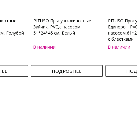
ивотные
PITUSO Прыгуны-животные
PITUSO Прыг
Зайчик, PVC,с насосом,
Единорог, PVC
см, Голубой
51*24*45 см, Белый
насосом,61*2
с блёстками
В наличии
В наличии
НЕЕ
ПОДРОБНЕЕ
ПОД