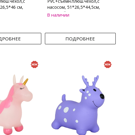
люш.чехол,с
PVC+съемн.плюш.чехол,с
26,5*46 см,
насосом, 51*26,5*44,5см,
Бежевый
В наличии
ДРОБНЕЕ
ПОДРОБНЕЕ