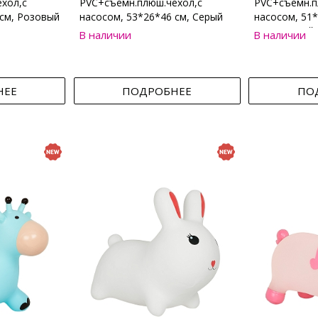
хол,с
PVC+съемн.плюш.чехол,с
PVC+съемн.п
 см, Розовый
насосом, 53*26*46 см, Серый
насосом, 51*
Коричневый
В наличии
В наличии
НЕЕ
ПОДРОБНЕЕ
ПО