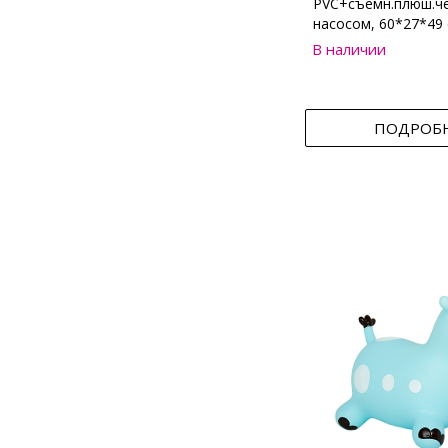
PVC+съемн.плюш.че
насосом, 60*27*49
В наличии
ПОДРОБ