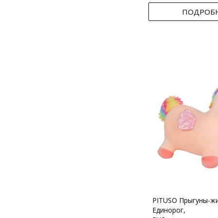
ПОДРОБ
PITUSO Прыгуны-ж
Единорог,