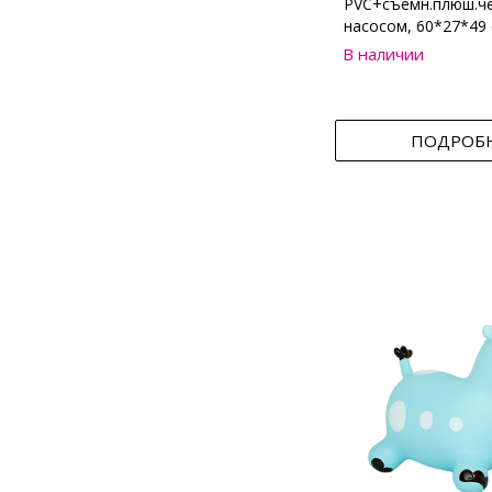
PVC+съемн.плюш.че
насосом, 60*27*49
В наличии
ПОДРОБ