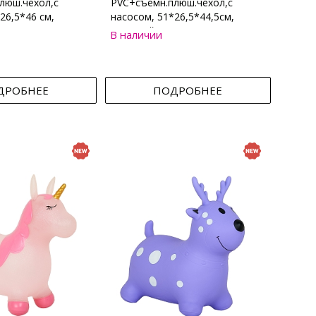
люш.чехол,с
PVC+съемн.плюш.чехол,с
26,5*46 см,
насосом, 51*26,5*44,5см,
Бежевый
В наличии
ДРОБНЕЕ
ПОДРОБНЕЕ