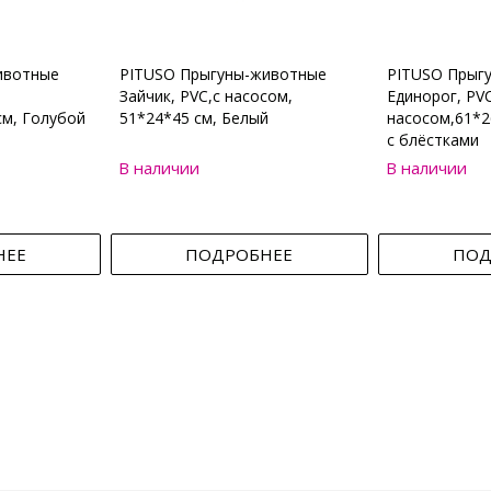
ивотные
PITUSO Прыгуны-животные
PITUSO Прыг
Зайчик, PVC,с насосом,
Единорог, PVC
см, Голубой
51*24*45 см, Белый
насосом,61*2
с блёстками
В наличии
В наличии
НЕЕ
ПОДРОБНЕЕ
ПОД