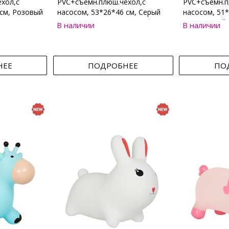
хол,с
PVC+съемн.плюш.чехол,с
PVC+съемн.п
 см, Розовый
насосом, 53*26*46 см, Серый
насосом, 51*
Коричневый
В наличии
В наличии
НЕЕ
ПОДРОБНЕЕ
ПО