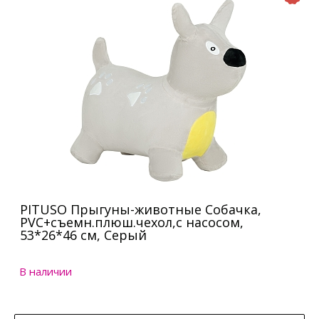
PITUSO Прыгуны-животные Собачка,
PVC+съемн.плюш.чехол,с насосом,
53*26*46 см, Серый
В наличии