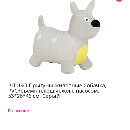
PITUSO Прыгуны-животные Собачка,
PVC+съемн.плюш.чехол,с насосом,
53*26*46 см, Серый
В наличии