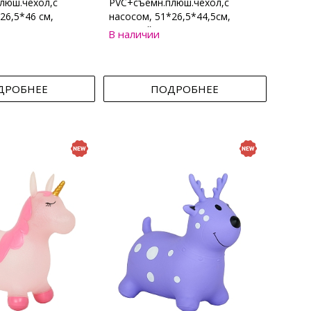
люш.чехол,с
PVC+съемн.плюш.чехол,с
26,5*46 см,
насосом, 51*26,5*44,5см,
Бежевый
В наличии
ДРОБНЕЕ
ПОДРОБНЕЕ