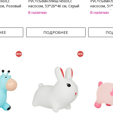
хол,с
PVC+съемн.плюш.чехол,с
PVC+съемн.п
 см, Розовый
насосом, 53*26*46 см, Серый
насосом, 51*
Коричневый
В наличии
В наличии
НЕЕ
ПОДРОБНЕЕ
ПО