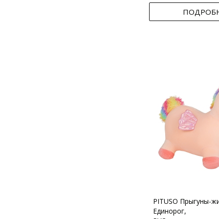
ПОДРОБ
PITUSO Прыгуны-ж
Единорог,