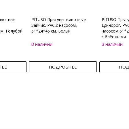
ивотные
PITUSO Прыгуны-животные
PITUSO Прыг
Зайчик, PVC,с насосом,
Единорог, PVC
см, Голубой
51*24*45 см, Белый
насосом,61*2
с блёстками
В наличии
В наличии
НЕЕ
ПОДРОБНЕЕ
ПОД