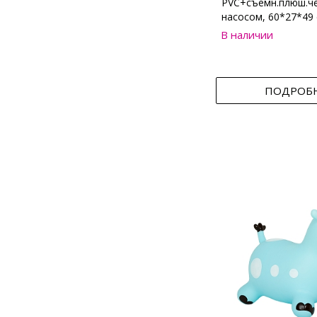
PVC+съемн.плюш.че
насосом, 60*27*49
В наличии
ПОДРОБ