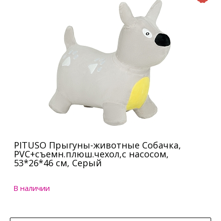
PITUSO Прыгуны-животные Собачка,
PVC+съемн.плюш.чехол,с насосом,
53*26*46 см, Серый
В наличии