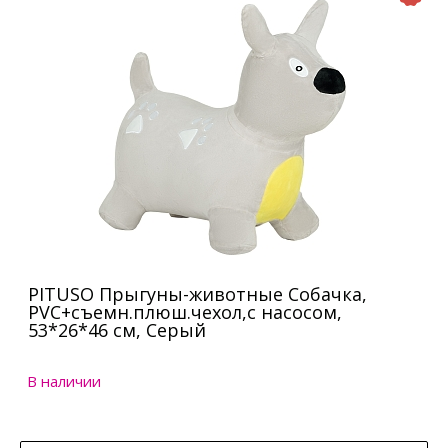
PITUSO Прыгуны-животные Собачка,
PVC+съемн.плюш.чехол,с насосом,
53*26*46 см, Серый
В наличии