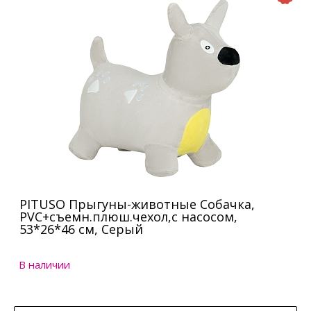
PITUSO Прыгуны-животные Собачка,
PVC+съемн.плюш.чехол,с насосом,
53*26*46 см, Серый
В наличии