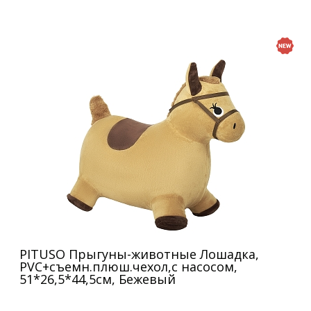
PITUSO Прыгуны-животные Лошадка,
PVC+съемн.плюш.чехол,с насосом,
51*26,5*44,5см, Бежевый