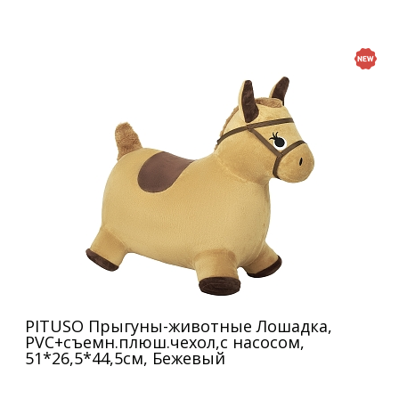
PITUSO Прыгуны-животные Лошадка,
PVC+съемн.плюш.чехол,с насосом,
51*26,5*44,5см, Бежевый