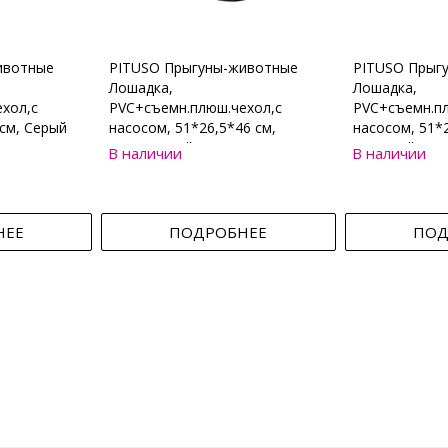
ивотные
PITUSO Прыгуны-животные
PITUSO Прыг
Лошадка,
Лошадка,
хол,с
PVC+съемн.плюш.чехол,с
PVC+съемн.пл
см, Серый
насосом, 51*26,5*46 см,
насосом, 51*2
Коричневый
Бежевый
В наличии
В наличии
НЕЕ
ПОДРОБНЕЕ
ПОД