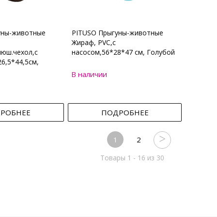
уны-животные
PITUSO Прыгуны-животные
Жираф, PVC,с
юш.чехол,с
насосом,56*28*47 см, Голубой
6,5*44,5см,
В наличии
РОБНЕЕ
ПОДРОБНЕЕ
1
2
Товары 1 - 16 из 30