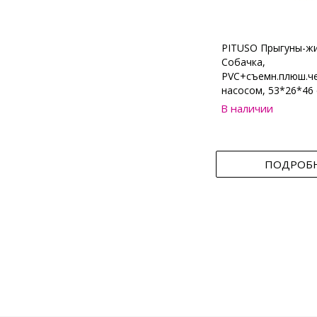
PITUSO Прыгуны-ж
Собачка,
PVC+съемн.плюш.че
насосом, 53*26*46 
В наличии
ПОДРОБ