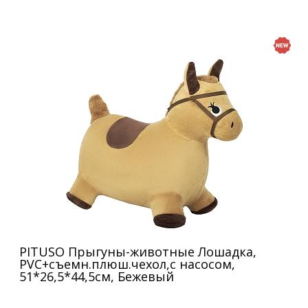
PITUSO Прыгуны-животные Лошадка,
PVC+съемн.плюш.чехол,с насосом,
51*26,5*44,5см, Бежевый