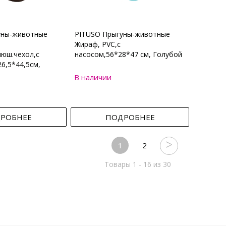
уны-животные
PITUSO Прыгуны-животные
Жираф, PVC,с
юш.чехол,с
насосом,56*28*47 см, Голубой
6,5*44,5см,
В наличии
РОБНЕЕ
ПОДРОБНЕЕ
1
2
Товары 1 - 16 из 30