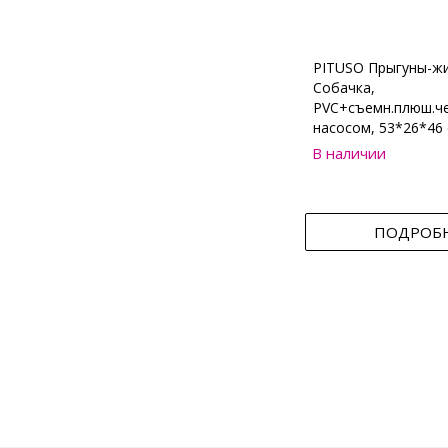
PITUSO Прыгуны-ж
Собачка,
PVC+съемн.плюш.че
насосом, 53*26*46 
В наличии
ПОДРОБ