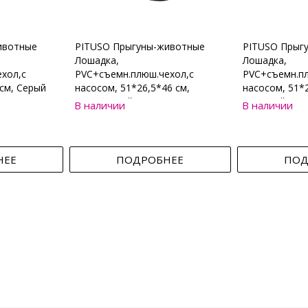
ивотные
PITUSO Прыгуны-животные
PITUSO Прыг
Лошадка,
Лошадка,
хол,с
PVC+съемн.плюш.чехол,с
PVC+съемн.пл
см, Серый
насосом, 51*26,5*46 см,
насосом, 51*2
Коричневый
Бежевый
В наличии
В наличии
НЕЕ
ПОДРОБНЕЕ
ПОД