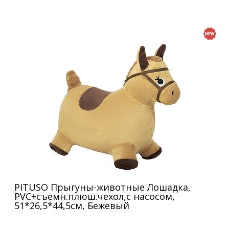
PITUSO Прыгуны-животные Лошадка,
PVC+съемн.плюш.чехол,с насосом,
51*26,5*44,5см, Бежевый